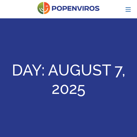
Skip
MO
to
content
POPENVIROS-p
DAY:
AUGUST 7,
2025