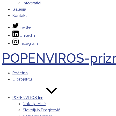
Infografici
Galerija
Kontakt
Twitter
LinkedIn
Instagram
POPENVIROS-priz
Početna
O projektu
POPENVIROS tim
Natalija Mirić
Slavoljub Dragićević