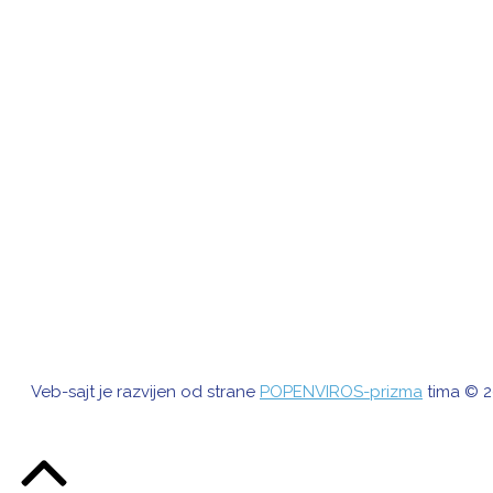
Veb-sajt je razvijen od strane
POPENVIROS-prizma
tima © 