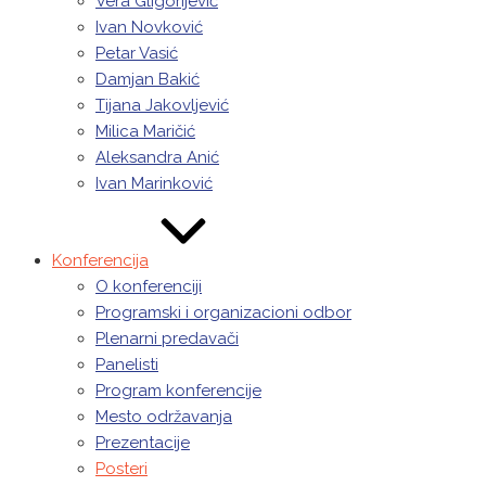
Vera Gligorijević
Ivan Novković
Petar Vasić
Damjan Bakić
Tijana Jakovljević
Milica Maričić
Aleksandra Anić
Ivan Marinković
Konferencija
O konferenciji
Programski i organizacioni odbor
Plenarni predavači
Panelisti
Program konferencije
Mesto održavanja
Prezentacije
Posteri