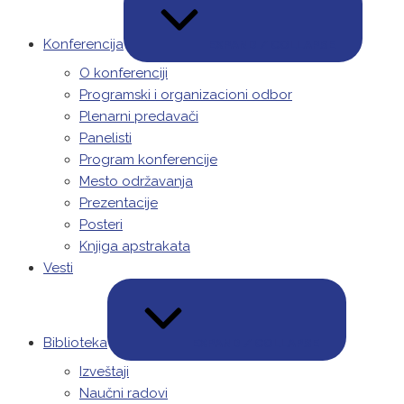
Konferencija
EXPAND / COLLAPSE
O konferenciji
Programski i organizacioni odbor
Plenarni predavači
Panelisti
Program konferencije
Mesto održavanja
Prezentacije
Posteri
Knjiga apstrakata
Vesti
Biblioteka
EXPAND / COLLAPSE
Izveštaji
Naučni radovi