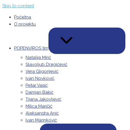
Skip to content
Početna
O projektu
POPENVIROS tim
EXPAND / COLLAPSE
Natalija Mirić
Slavoljub Dragićević
Vera Gligorijević
Ivan Novković
Petar Vasić
Damjan Bakić
Tijana Jakovljević
Milica Maričić
Aleksandra Anić
Ivan Marinković