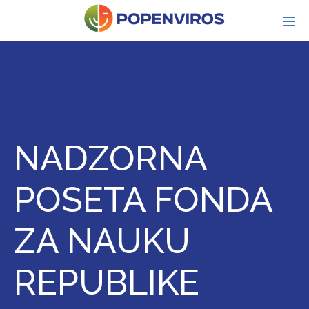
Skip
MO
to
content
POPENVIROS-p
NADZORNA
POSETA FONDA
ZA NAUKU
REPUBLIKE