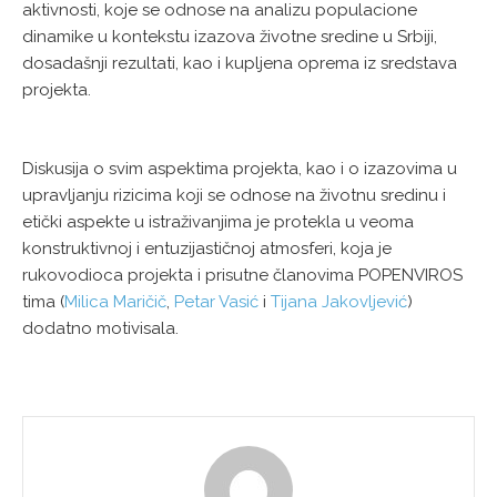
aktivnosti, koje se odnose na analizu populacione
dinamike u kontekstu izazova životne sredine u Srbiji,
dosadašnji rezultati, kao i kupljena oprema iz sredstava
projekta.
Diskusija o svim aspektima projekta, kao i o izazovima u
upravljanju rizicima koji se odnose na životnu sredinu i
etički aspekte u istraživanjima je protekla u veoma
konstruktivnoj i entuzijastičnoj atmosferi, koja je
rukovodioca projekta i prisutne članovima POPENVIROS
tima (
Milica Maričič
,
Petar Vasić
i
Tijana Jakovljević
)
dodatno motivisala.