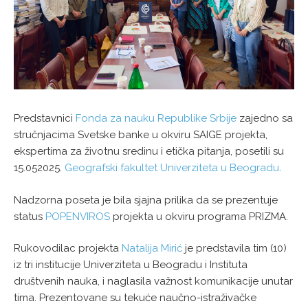
Predstavnici
Fonda za nauku Republike Srbije
zajedno sa
stručnjacima Svetske banke u okviru SAIGE projekta,
ekspertima za životnu sredinu i etička pitanja, posetili su
15.052025.
Geografski fakultet Univerziteta u Beogradu
.
Nadzorna poseta je bila sjajna prilika da se prezentuje
status
POPENVIROS
projekta u okviru programa PRIZMA.
Rukovodilac projekta
Natalija Mirić
je predstavila tim (10)
iz tri institucije Univerziteta u Beogradu i Instituta
društvenih nauka, i naglasila važnost komunikacije unutar
tima. Prezentovane su tekuće naučno-istraživačke