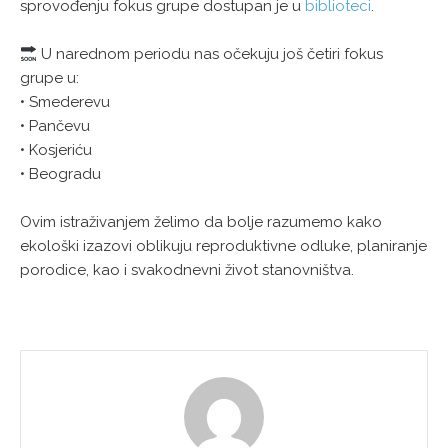
sprovođenju fokus grupe dostupan je u
biblioteci
.
U narednom periodu nas očekuju još četiri fokus
grupe u:
• Smederevu
• Pančevu
• Kosjeriću
• Beogradu
Ovim istraživanjem želimo da bolje razumemo kako
ekološki izazovi oblikuju reproduktivne odluke, planiranje
porodice, kao i svakodnevni život stanovništva.