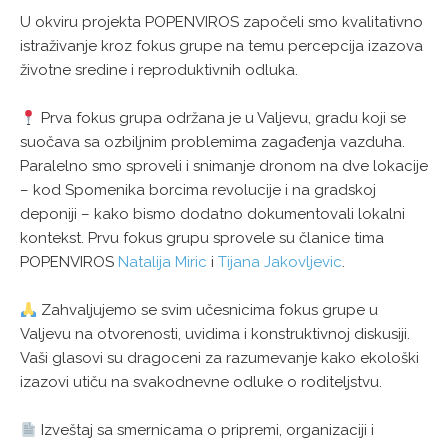
U okviru projekta POPENVIROS započeli smo kvalitativno
istraživanje kroz fokus grupe na temu percepcija izazova
životne sredine i reproduktivnih odluka.
Prva fokus grupa održana je u Valjevu, gradu koji se
suočava sa ozbiljnim problemima zagađenja vazduha.
Paralelno smo sproveli i snimanje dronom na dve lokacije
– kod Spomenika borcima revolucije i na gradskoj
deponiji – kako bismo dodatno dokumentovali lokalni
kontekst. Prvu fokus grupu sprovele su članice tima
POPENVIROS
Natalija Miric
i
Tijana Jakovljevic
.
Zahvaljujemo se svim učesnicima fokus grupe u
Valjevu na otvorenosti, uvidima i konstruktivnoj diskusiji.
Vaši glasovi su dragoceni za razumevanje kako ekološki
izazovi utiču na svakodnevne odluke o roditeljstvu.
Izveštaj sa smernicama o pripremi, organizaciji i