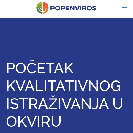
Skip
MO
to
content
POPENVIROS-p
POČETAK
KVALITATIVNOG
ISTRAŽIVANJA U
OKVIRU