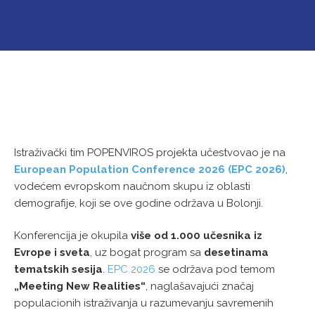
Istraživački tim POPENVIROS projekta učestvovao je na
European Population Conference 2026 (EPC 2026)
,
vodećem evropskom naučnom skupu iz oblasti
demografije, koji se ove godine održava u Bolonji.
Konferencija je okupila
više od 1.000 učesnika iz
Evrope i sveta
, uz bogat program sa
desetinama
tematskih sesija
.
EPC 2026
se održava pod temom
„Meeting New Realities“
, naglašavajući značaj
populacionih istraživanja u razumevanju savremenih