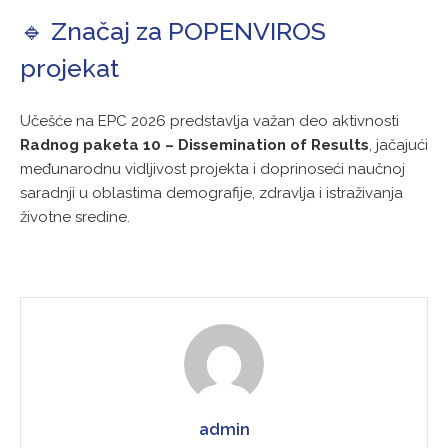
🔹 Značaj za POPENVIROS
projekat
Učešće na EPC 2026 predstavlja važan deo aktivnosti
Radnog paketa 10 – Dissemination of Results
, jačajući
međunarodnu vidljivost projekta i doprinoseći naučnoj
saradnji u oblastima demografije, zdravlja i istraživanja
životne sredine.
admin