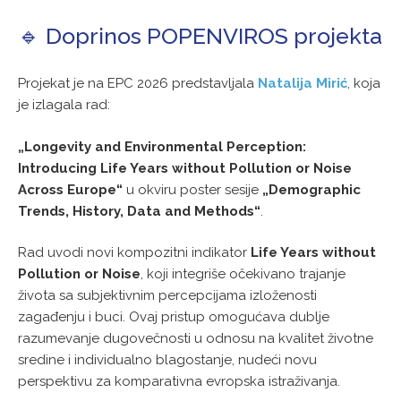
🔹 Doprinos POPENVIROS projekta
Projekat je na EPC 2026 predstavljala
Natalija Mirić
, koja
je izlagala rad:
„Longevity and Environmental Perception:
Introducing Life Years without Pollution or Noise
Across Europe“
u okviru poster sesije
„Demographic
Trends, History, Data and Methods“
.
Rad uvodi novi kompozitni indikator
Life Years without
Pollution or Noise
, koji integriše očekivano trajanje
života sa subjektivnim percepcijama izloženosti
zagađenju i buci. Ovaj pristup omogućava dublje
razumevanje dugovečnosti u odnosu na kvalitet životne
sredine i individualno blagostanje, nudeći novu
perspektivu za komparativna evropska istraživanja.