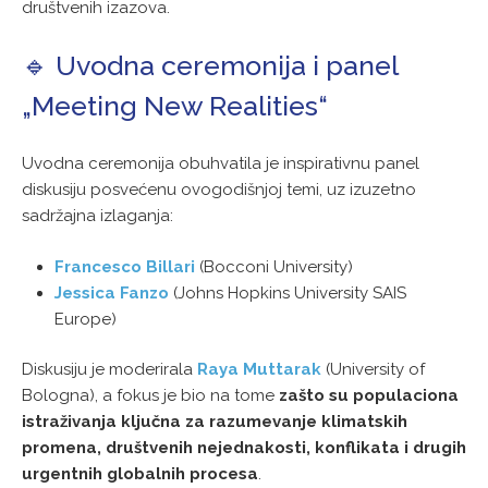
društvenih izazova.
🔹 Uvodna ceremonija i panel
„Meeting New Realities“
Uvodna ceremonija obuhvatila je inspirativnu panel
diskusiju posvećenu ovogodišnjoj temi, uz izuzetno
sadržajna izlaganja:
Francesco Billari
(Bocconi University)
Jessica Fanzo
(Johns Hopkins University SAIS
Europe)
Diskusiju je moderirala
Raya Muttarak
(University of
Bologna), a fokus je bio na tome
zašto su populaciona
istraživanja ključna za razumevanje klimatskih
promena, društvenih nejednakosti, konflikata i drugih
urgentnih globalnih procesa
.