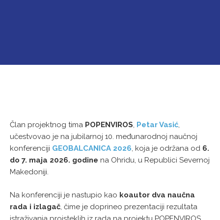
Član projektnog tima
POPENVIROS
,
Petar Vasić
,
učestvovao je na jubilarnој 10. međunarodnoj naučnoj
konferenciji
GEOBALCANICA 2026
, koja je održana od
6.
do 7. maja 2026. godine
na Ohridu, u Republici Severnoj
Makedoniji.
Na konferenciji je nastupio kao
koautor dva naučna
rada i izlagač
, čime je doprineo prezentaciji rezultata
istraživanja proisteklih iz rada na projektu POPENVIROS.