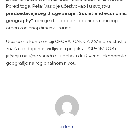
Pored toga, Petar Vasić je učestvovao i u svojstvu
predsedavajućeg druge sesije „Social and economic
geography“
, čime je dao dodatni doprinos naučnoj i
organizacionoj dimenziji skupa.
Učešće na konferenciji GEOBALCANICA 2026 predstavlja
značajan doprinos vidljivosti projekta POPENVIROS i
jačanju naučne saradnje u oblasti društvene i ekonomske
geografije na regionalnom nivou.
admin