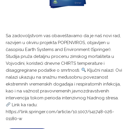
Sa zadovoljstvom vas obaveštavamo da je naš novi rad,
razvijen u okviru projekta POPENVIROS, objavljen u
časopisu Earth Systems and Environment (Springer).
Studija pruža detaljnu procenu zimskog mortaliteta u
Vojvodini, koristeći dnevne CHIRTS temperature i
disaggregirane podatke o smrtnosti.
Ključni nalazi: Ovi
nalazi ukazuju na snažnu međusobnu povezanost
ekstremnih vremenskih događaja i respiratornih infekcija,
kao i na važnost pravovremenih javnozdravstvenih
intervencija tokom perioda intenzivnog hladnog stresa.
Link ka radu:
https://link.springer.com/article/10.1007/s41748-026-
01180-w