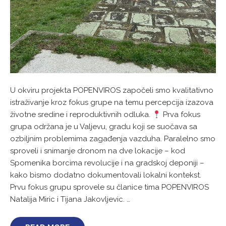
U okviru projekta POPENVIROS započeli smo kvalitativno
istraživanje kroz fokus grupe na temu percepcija izazova
životne sredine i reproduktivnih odluka.
Prva fokus
grupa održana je u Valjevu, gradu koji se suočava sa
ozbiljnim problemima zagađenja vazduha. Paralelno smo
sproveli i snimanje dronom na dve lokacije – kod
Spomenika borcima revolucije i na gradskoj deponiji –
kako bismo dodatno dokumentovali lokalni kontekst.
Prvu fokus grupu sprovele su članice tima POPENVIROS
Natalija Miric i Tijana Jakovljevic. …