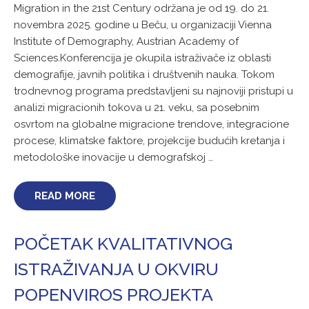
Migration in the 21st Century održana je od 19. do 21.
novembra 2025. godine u Beču, u organizaciji Vienna
Institute of Demography, Austrian Academy of
Sciences.Konferencija je okupila istraživače iz oblasti
demografije, javnih politika i društvenih nauka. Tokom
trodnevnog programa predstavljeni su najnoviji pristupi u
analizi migracionih tokova u 21. veku, sa posebnim
osvrtom na globalne migracione trendove, integracione
procese, klimatske faktore, projekcije budućih kretanja i
metodološke inovacije u demografskoj …
READ MORE
POČETAK KVALITATIVNOG
ISTRAŽIVANJA U OKVIRU
POPENVIROS PROJEKTA