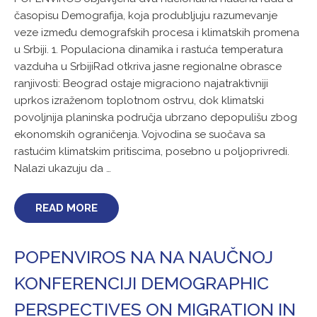
časopisu Demografija, koja produbljuju razumevanje
veze između demografskih procesa i klimatskih promena
u Srbiji. 1. Populaciona dinamika i rastuća temperatura
vazduha u SrbijiRad otkriva jasne regionalne obrasce
ranjivosti: Beograd ostaje migraciono najatraktivniji
uprkos izraženom toplotnom ostrvu, dok klimatski
povoljnija planinska područja ubrzano depopulišu zbog
ekonomskih ograničenja. Vojvodina se suočava sa
rastućim klimatskim pritiscima, posebno u poljoprivredi.
Nalazi ukazuju da …
READ MORE
POPENVIROS NA NA NAUČNOJ
KONFERENCIJI DEMOGRAPHIC
PERSPECTIVES ON MIGRATION IN