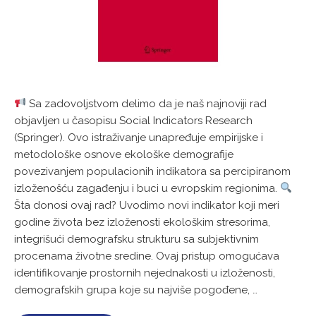
Sa zadovoljstvom delimo da je naš najnoviji rad
objavljen u časopisu Social Indicators Research
(Springer). Ovo istraživanje unapređuje empirijske i
metodološke osnove ekološke demografije
povezivanjem populacionih indikatora sa percipiranom
izloženošću zagađenju i buci u evropskim regionima.
Šta donosi ovaj rad? Uvodimo novi indikator koji meri
godine života bez izloženosti ekološkim stresorima,
integrišući demografsku strukturu sa subjektivnim
procenama životne sredine. Ovaj pristup omogućava
identifikovanje prostornih nejednakosti u izloženosti,
demografskih grupa koje su najviše pogođene, …