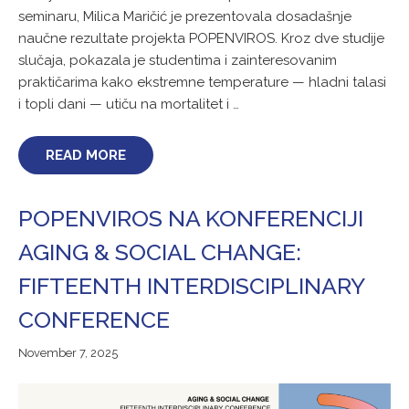
seminaru, Milica Maričić je prezentovala dosadašnje
naučne rezultate projekta POPENVIROS. Kroz dve studije
slučaja, pokazala je studentima i zainteresovanim
praktičarima kako ekstremne temperature — hladni talasi
i topli dani — utiču na mortalitet i …
READ MORE
POPENVIROS NA KONFERENCIJI
AGING & SOCIAL CHANGE:
FIFTEENTH INTERDISCIPLINARY
CONFERENCE
November
November 7, 2025
7,
2025