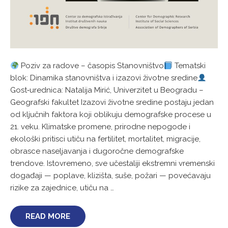
Poziv za radove – časopis Stanovništvo
Tematski
blok: Dinamika stanovništva i izazovi životne sredine
Gost‑urednica: Natalija Mirić, Univerzitet u Beogradu –
Geografski fakultet Izazovi životne sredine postaju jedan
od ključnih faktora koji oblikuju demografske procese u
21. veku. Klimatske promene, prirodne nepogode i
ekološki pritisci utiču na fertilitet, mortalitet, migracije,
obrasce naseljavanja i dugoročne demografske
trendove. Istovremeno, sve učestaliji ekstremni vremenski
događaji — poplave, klizišta, suše, požari — povećavaju
rizike za zajednice, utiču na …
READ MORE