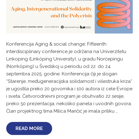
Konferencija Aging & social change: Fifteenth
interdisciplinary conference je održana na Univerzitetu
Linkoping (Linköping University), u gradu Norćepingu
(Norrköping) u Švedskoj u periodu od 22. do 24.
septembra 2025. godine. Konferencija čiji je slogan
“Starenje, međugeneracijska solidarnost i višestruka kriza“
je ugostila preko 20 govornika i 100 autora iz cele Evrope
i sveta. Četvorodnevni program je obuhvatio 22 sesije,
preko 50 prezentacija, nekoliko panela i uvodnih govora.
Član projektnog tima Milica Maričić je imala priliku …
READ MORE