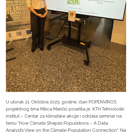
U utorak 21. Oktobra 2025. godine, član POPENVIROS
projektnog tima Milica Maričić posetila je KTH Tehnološki
institut – Centar za klimatske akcije i održala seminar na
temu “How Climate Shapes Populations – A Data
Analyst’s View on the Climate-Population Connection”. Na