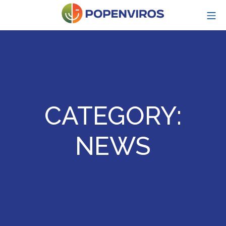
Skip
MO
to
content
POPENVIROS-p
CATEGORY:
NEWS